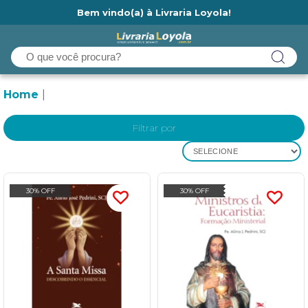
Bem vindo(a) à Livraria Loyola!
Ainda não tem cadastro na Livraria Loyola?
Home
Filtrar por
SELECIONE
30% OFF
30% OFF