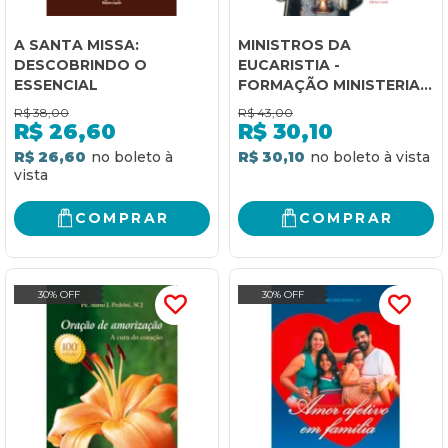
A SANTA MISSA:
MINISTROS DA
DESCOBRINDO O
EUCARISTIA -
ESSENCIAL
FORMAÇÃO MINISTERIAL:
FORMAÇÃO MINISTERIAL
R$
38,00
R$
43,00
R$
26,60
R$
30,10
R$ 26,60
R$ 30,10
COMPRAR
COMPRAR
30% OFF
30% OFF