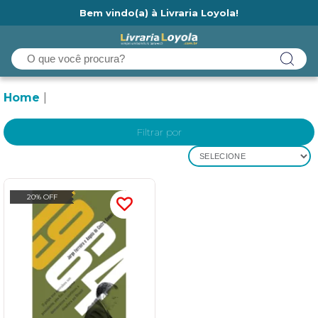
Bem vindo(a) à Livraria Loyola!
Ainda não tem cadastro na Livraria Loyola?
Home
Filtrar por
SELECIONE
20% OFF