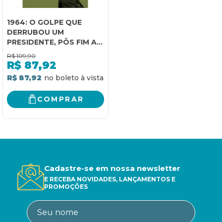
1964: O GOLPE QUE
DERRUBOU UM
PRESIDENTE, PÔS FIM AO
REGIME DEMOCRÁTICO E
R$
109,90
INSTITUIU A DITADURA
R$
87,92
MILITAR NO BRASIL
R$ 87,92
COMPRAR
Cadastre-se em nossa newsletter
E RECEBA NOVIDADES, LANÇAMENTOS E
PROMOÇÕES