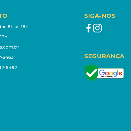
TO
SIGA-NOS
as 8h às 18h
13h
a.com.br
SEGURANÇA
7-6463
097-6462