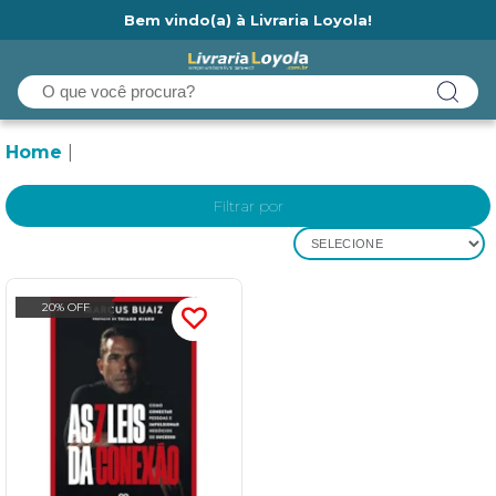
Bem vindo(a) à Livraria Loyola!
Ainda não tem cadastro na Livraria Loyola?
Home
Filtrar por
SELECIONE
20% OFF