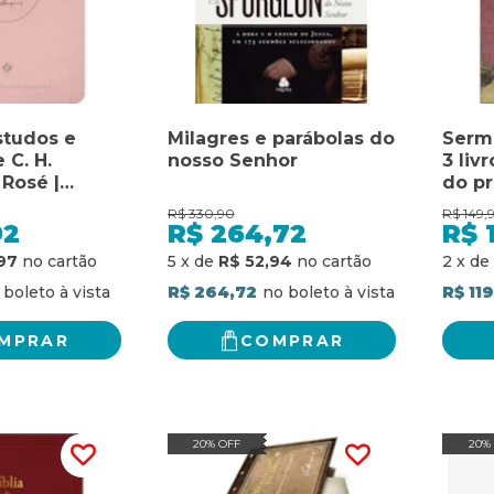
studos e
Milagres e parábolas do
Serm
 C. H.
nosso Senhor
3 livr
 Rosé |
do pr
Uma bíblia
preg
R$
330,90
R$
149,
 ferramentas
92
R$
264,72
R$
aprender
97
5
x
de
R$ 52,94
2
x
de
cipe dos
s
R$ 264,72
R$ 11
MPRAR
COMPRAR
20% OFF
20%