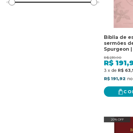
Bíblia de e
sermões de
Spurgeon |
Feminina: 
R$
239,90
repleta de
R$
191,
para você 
3
x
de
R$ 63,
com o prín
pregadore
R$ 191,92
CO
20% OFF