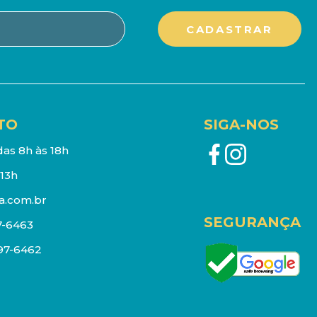
TO
SIGA-NOS
as 8h às 18h
13h
a.com.br
SEGURANÇA
7-6463
097-6462