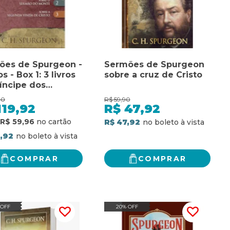
ões de Spurgeon -
Sermões de Spurgeon
os - Box 1: 3 livros
sobre a cruz de Cristo
íncipe dos
adores
90
R$
59,90
119,92
R$
47,92
R$ 59,96
R$ 47,92
9,92
COMPRAR
COMPRAR
 OFF
20% OFF