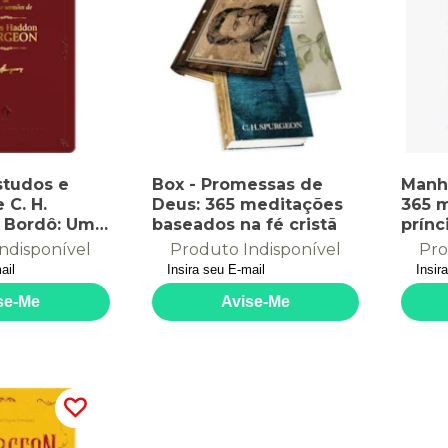
studos e
Box - Promessas de
Manh
 C. H.
Deus: 365 meditações
365 
 Bordô: Uma
baseados na fé cristã
prínc
eta de
preg
ndisponível
Produto Indisponível
Pro
s para você
com o
os
s