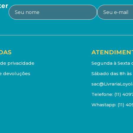
ter
DAS
ATENDIMEN
a de privacidade
Segunda à Sexta d
e devoluções
Sábado das 8h às 
sac@LivrariaLoyol
Telefone:
(11) 409
Whastapp:
(11) 4