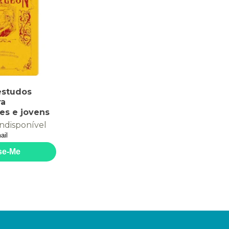
estudos
ra
es e jovens
ndisponível