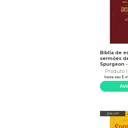
Bíblia de e
sermões de
Spurgeon -
bíblia repl
Produto I
ferramenta
aprender 
príncipe d
pregadore
20% OFF