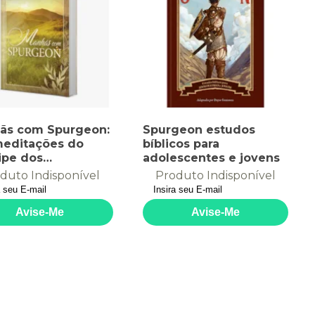
ãs com Spurgeon:
Spurgeon estudos
meditações do
bíblicos para
ipe dos
adolescentes e jovens
adores
duto Indisponível
Produto Indisponível