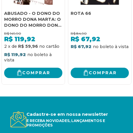
ABUSADO - O DONO DO
ROTA 66
MORRO DONA MARTA: O
DONO DO MORRO DONA
MARTA
R$
149,90
R$
84,90
R$
119,92
R$
67,92
2
x
de
R$ 59,96
R$ 67,92
R$ 119,92
COMPRAR
COMPRAR
Cadastre-se em nossa newsletter
E RECEBA NOVIDADES, LANÇAMENTOS E
PROMOÇÕES