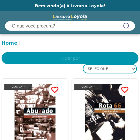
Bem vindo(a) à Livraria Loyola!
Ainda não tem cadastro na Livraria Loyola?
Home
Filtrar por
SELECIONE
20% OFF
20% OFF