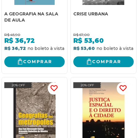
A GEOGRAFIA NA SALA
CRISE URBANA
DE AULA
R$
45,90
R$
67,00
R$
36,72
R$
53,60
R$ 36,72
R$ 53,60
COMPRAR
COMPRAR
20% OFF
20% OFF