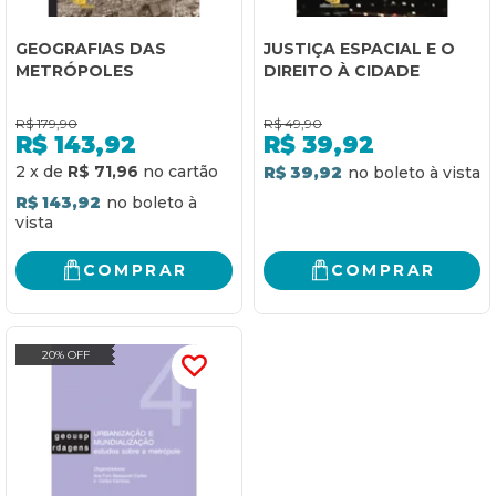
GEOGRAFIAS DAS
JUSTIÇA ESPACIAL E O
METRÓPOLES
DIREITO À CIDADE
R$
179,90
R$
49,90
R$
143,92
R$
39,92
2
x
de
R$ 71,96
R$ 39,92
R$ 143,92
COMPRAR
COMPRAR
20% OFF