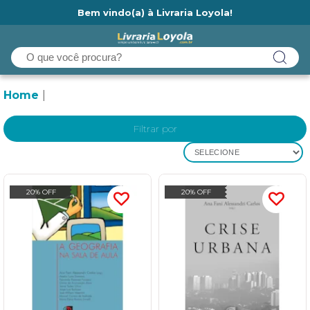
Bem vindo(a) à Livraria Loyola!
Ainda não tem cadastro na Livraria Loyola?
Home
Filtrar por
SELECIONE
20% OFF
20% OFF