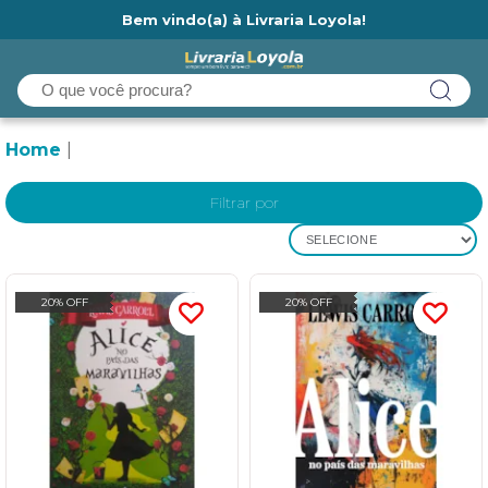
Bem vindo(a) à Livraria Loyola!
Ainda não tem cadastro na Livraria Loyola?
Home
Filtrar por
SELECIONE
20% OFF
20% OFF