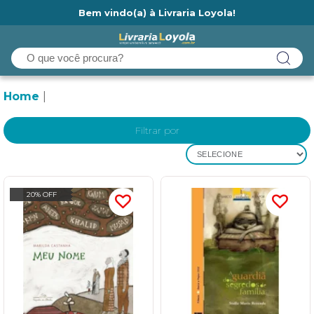
Bem vindo(a) à Livraria Loyola!
Ainda não tem cadastro na Livraria Loyola?
Home
Filtrar por
SELECIONE
20% OFF