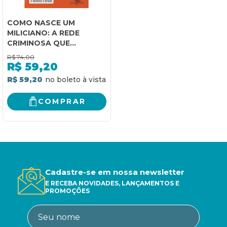
COMO NASCE UM
MILICIANO: A REDE
CRIMINOSA QUE
CRESCEU DENTRO DO
R$
74,00
ESTADO E DOMINA O
R$
59,20
BRASIL
R$ 59,20
COMPRAR
Cadastre-se em nossa newsletter
E RECEBA NOVIDADES, LANÇAMENTOS E
PROMOÇÕES