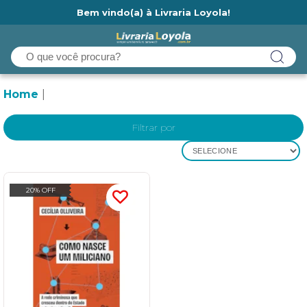
Bem vindo(a) à Livraria Loyola!
Ainda não tem cadastro na Livraria Loyola?
Home
Filtrar por
SELECIONE
20% OFF