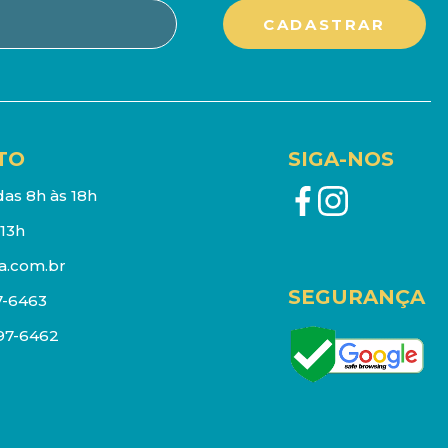
TO
SIGA-NOS
as 8h às 18h
13h
a.com.br
SEGURANÇA
7-6463
097-6462