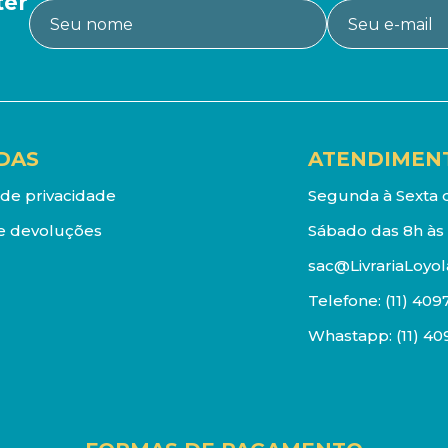
ter
DAS
ATENDIMEN
a de privacidade
Segunda à Sexta d
e devoluções
Sábado das 8h às 
sac@LivrariaLoyol
Telefone:
(11) 409
Whastapp:
(11) 4