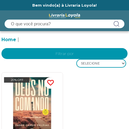
Bem vindo(a) à Livraria Loyola!
Ainda não tem cadastro na Livraria Loyola?
Home
Filtrar por
SELECIONE
20% OFF