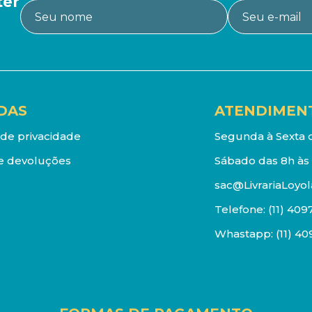
ter
DAS
ATENDIMEN
a de privacidade
Segunda à Sexta d
e devoluções
Sábado das 8h às 
sac@LivrariaLoyol
Telefone:
(11) 409
Whastapp:
(11) 4