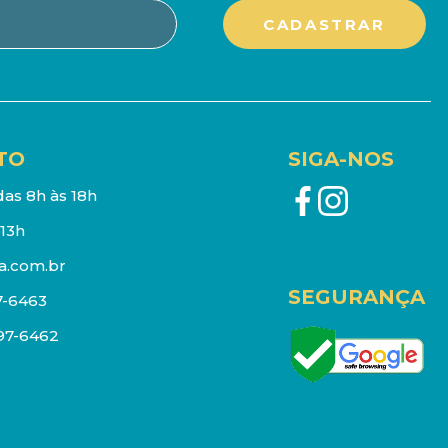
TO
SIGA-NOS
as 8h às 18h
13h
a.com.br
SEGURANÇA
7-6463
097-6462