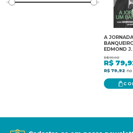
A JORNADA
BANQUEIR
EDMOND J.
CONSTRUI
R$
99,90
IMPÉRIO F
R$
79,9
GLOBAL
R$ 79,92
CO