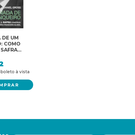
 DE UM
O: COMO
 SAFRA
U UM
INANCEIRO
2
MPRAR