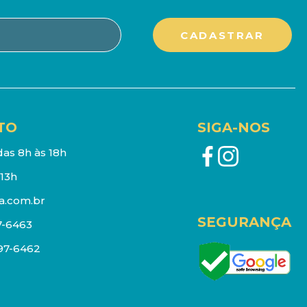
TO
SIGA-NOS
as 8h às 18h
13h
a.com.br
SEGURANÇA
7-6463
097-6462