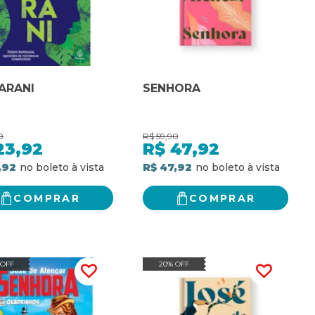
ARANI
SENHORA
0
R$
59,90
23,92
R$
47,92
,92
R$ 47,92
COMPRAR
COMPRAR
 OFF
20% OFF