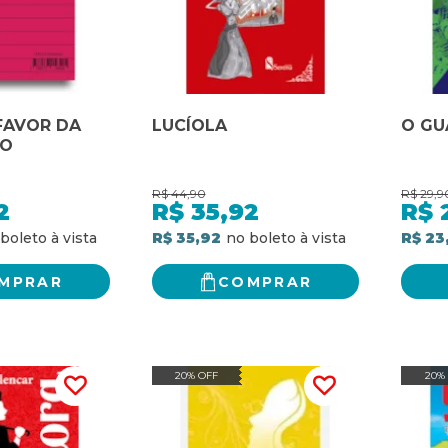
FAVOR DA
LUCÍOLA
O GU
ÃO
R$
44,90
R$
29,9
2
R$
35,92
R$
R$ 35,92
R$ 23
MPRAR
COMPRAR
20% OFF
20%