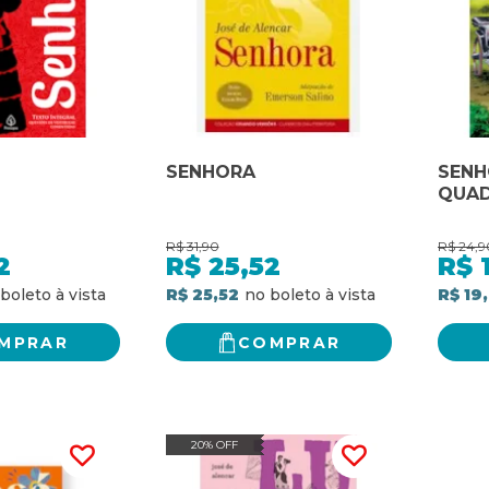
SENHORA
SENH
QUAD
R$
31,90
R$
24,9
2
R$
25,52
R$
R$ 25,52
R$ 19
MPRAR
COMPRAR
20% OFF