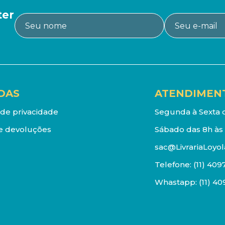
ter
DAS
ATENDIMEN
a de privacidade
Segunda à Sexta d
e devoluções
Sábado das 8h às 
sac@LivrariaLoyol
Telefone:
(11) 409
Whastapp:
(11) 4