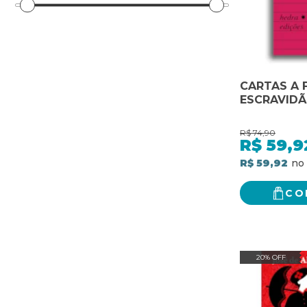
CARTAS A 
ESCRAVID
R$
74,90
R$
59,9
R$ 59,92
CO
20% OFF