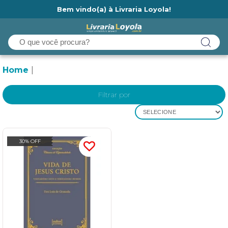
Bem vindo(a) à Livraria Loyola!
Ainda não tem cadastro na Livraria Loyola?
Home
Filtrar por
SELECIONE
30% OFF