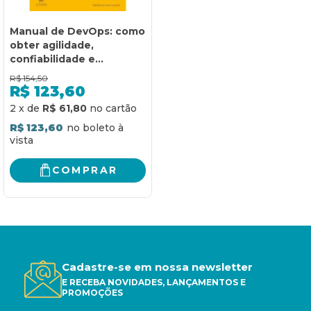
Manual de DevOps: como
obter agilidade,
confiabilidade e
segurança em
R$
154,50
organizações
R$
123,60
tecnológicas
2
x
de
R$ 61,80
R$ 123,60
COMPRAR
Cadastre-se em nossa newsletter
E RECEBA NOVIDADES, LANÇAMENTOS E
PROMOÇÕES