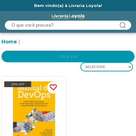
Bem vindo(a) à Livraria Loyola!
Ainda não tem cadastro na Livraria Loyola?
Home
Filtrar por
SELECIONE
20% OFF