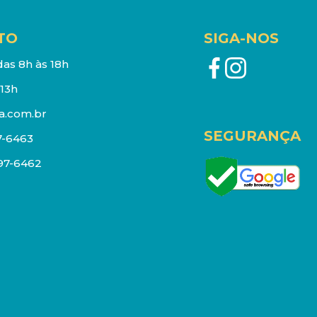
TO
SIGA-NOS
as 8h às 18h
13h
a.com.br
SEGURANÇA
7-6463
097-6462