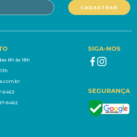
TO
SIGA-NOS
as 8h às 18h
13h
a.com.br
SEGURANÇA
7-6463
097-6462