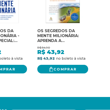
DOS DA
OS SEGREDOS DA
IONÁRIA -
MENTE MILIONÁRIA:
ECIAL:
APRENDA A
ENRIQUECER MUDANDO
R$
54,90
ER MUDANDO
SEUS CONCEITOS
2
R$
43,92
EITOS
SOBRE O DINHEIRO E
R$ 43,92
INHEIRO E
ADOTANDO OS
 OS
HÁBITOS DAS PESSOAS
MPRAR
COMPRAR
AS PESSOAS
BEM-SUCEDIDAS
DIDAS