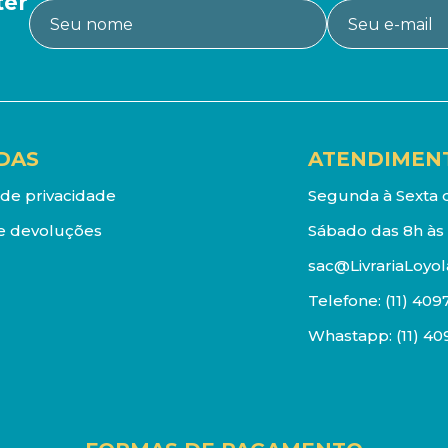
ter
DAS
ATENDIMEN
a de privacidade
Segunda à Sexta d
e devoluções
Sábado das 8h às 
sac@LivrariaLoyol
Telefone:
(11) 409
Whastapp:
(11) 4