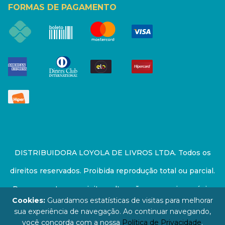
FORMAS DE PAGAMENTO
DISTRIBUIDORA LOYOLA DE LIVROS LTDA. Todos os
direitos reservados. Proibida reprodução total ou parcial.
Preços e estoque sujeito a alterações sem aviso prévio.
Cookies:
Guardamos estatísticas de visitas para melhorar
67.946.814/0001-94 - LOJA - Rua Senador Feijó - São
sua experiência de navegação. Ao continuar navegando,
você concorda com a nossa
Política de Privacidade
.
Paulo / SP - CEP: 01006-000