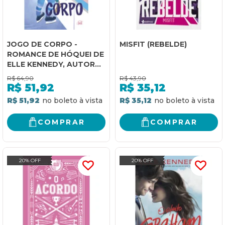
JOGO DE CORPO -
MISFIT (REBELDE)
ROMANCE DE HÓQUEI DE
ELLE KENNEDY, AUTORA
DE "O ACORDO"
R$
64,90
R$
43,90
R$
51,92
R$
35,12
R$ 51,92
R$ 35,12
COMPRAR
COMPRAR
20% OFF
20% OFF