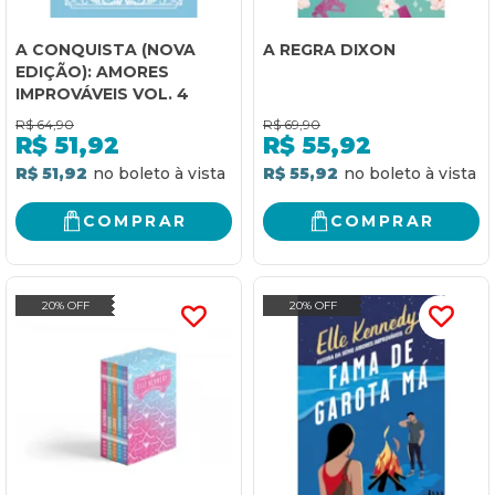
A CONQUISTA (NOVA
A REGRA DIXON
EDIÇÃO): AMORES
IMPROVÁVEIS VOL. 4
R$
64,90
R$
69,90
R$
51,92
R$
55,92
R$ 51,92
R$ 55,92
COMPRAR
COMPRAR
20% OFF
20% OFF