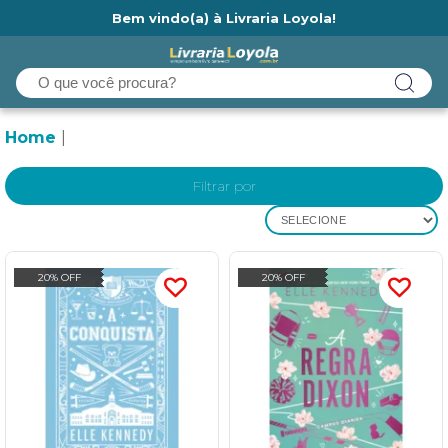
Bem vindo(a) à Livraria Loyola!
Ainda não tem cadastro na Livraria Loyola?
Home
Filtrar por
SELECIONE
20% OFF
20% OFF