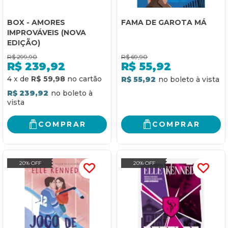
BOX - AMORES
FAMA DE GAROTA MÁ
IMPROVÁVEIS (NOVA
EDIÇÃO)
R$
299,90
R$
69,90
R$
239,92
R$
55,92
4
x
de
R$ 59,98
R$ 55,92
R$ 239,92
COMPRAR
COMPRAR
20% OFF
20% OFF