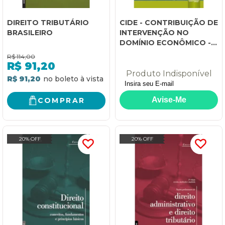
DIREITO TRIBUTÁRIO
CIDE - CONTRIBUIÇÃO DE
BRASILEIRO
INTERVENÇÃO NO
DOMÍNIO ECONÔMICO -
DESTINAÇÃO DO
R$
114,00
PRODUTO ARRECADADO
R$
91,20
E FINALIDADE COMO
Produto Indisponível
R$ 91,20
REQUISITOS DE
VALIDADE
COMPRAR
20% OFF
20% OFF