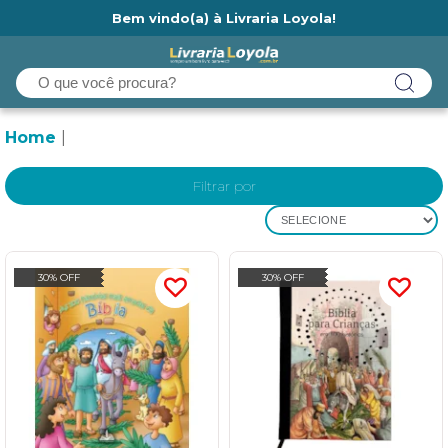
Bem vindo(a) à Livraria Loyola!
Ainda não tem cadastro na Livraria Loyola?
Home
Filtrar por
SELECIONE
30% OFF
30% OFF