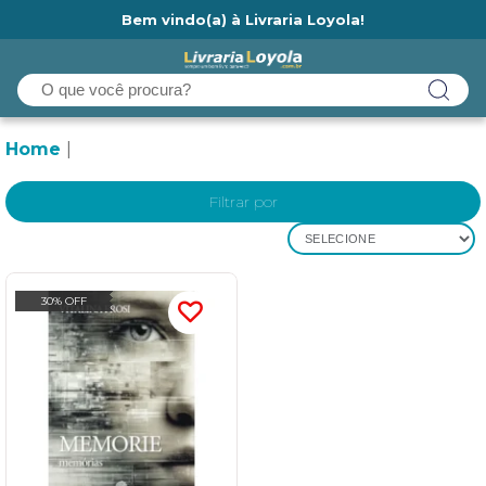
Bem vindo(a) à Livraria Loyola!
Ainda não tem cadastro na Livraria Loyola?
Home
Filtrar por
SELECIONE
30% OFF