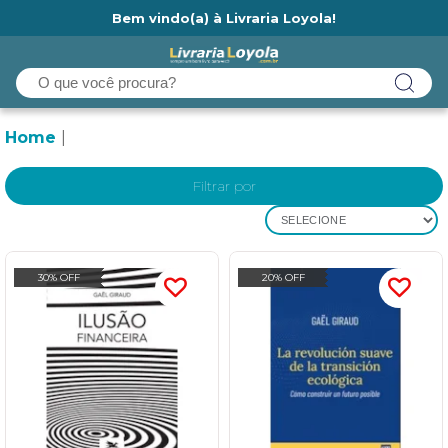
Bem vindo(a) à Livraria Loyola!
Ainda não tem cadastro na Livraria Loyola?
Home
Filtrar por
SELECIONE
30% OFF
20% OFF