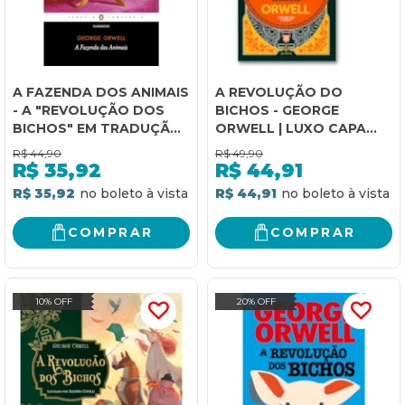
A FAZENDA DOS ANIMAIS
A REVOLUÇÃO DO
- A "REVOLUÇÃO DOS
BICHOS - GEORGE
BICHOS" EM TRADUÇÃO
ORWELL | LUXO CAPA
DE PAULO HENRIQUES
DURA
R$
44,90
R$
49,90
BRITTO: UM CONTO DE
R$
35,92
R$
44,91
FADAS
R$ 35,92
R$ 44,91
COMPRAR
COMPRAR
10% OFF
20% OFF