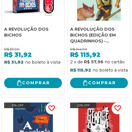
A REVOLUÇÃO DOS
A REVOLUÇÃO DOS
BICHOS
BICHOS (EDIÇÃO EM
QUADRINHOS) -
ADAPTADO E
R$
39,90
R$
144,90
ILUSTRADO POR ODYR
R$
31,92
R$
115,92
2
x
de
R$ 57,96
R$ 31,92
R$ 115,92
COMPRAR
COMPRAR
10% OFF
20% OFF