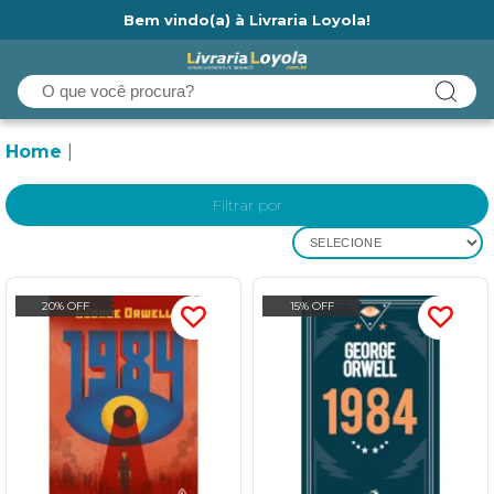
Bem vindo(a) à Livraria Loyola!
Ainda não tem cadastro na Livraria Loyola?
Home
Filtrar por
SELECIONE
20% OFF
15% OFF