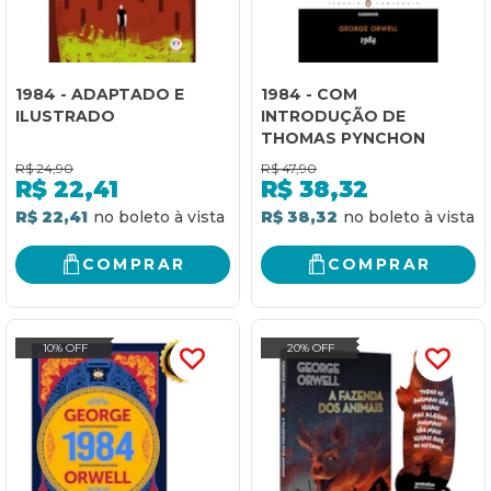
1984 - ADAPTADO E
1984 - COM
ILUSTRADO
INTRODUÇÃO DE
THOMAS PYNCHON
R$
24,90
R$
47,90
R$
22,41
R$
38,32
R$ 22,41
R$ 38,32
COMPRAR
COMPRAR
10% OFF
20% OFF