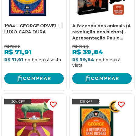
1984 - GEORGE ORWELL |
A fazenda dos animais (A
LUXO CAPA DURA
revolução dos bichos) -
Apresentação Paulo
Scott
R$
79,90
R$
49,80
R$
71,91
R$
39,84
R$ 71,91
R$ 39,84
COMPRAR
COMPRAR
20% OFF
10% OFF