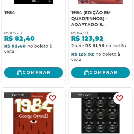
1984
1984 (EDIÇÃO EM
QUADRINHOS) -
ADAPTADO E
ILUSTRADO POR FIDO
R$
103,00
R$
154,90
NESTI. GANHADOR DO
R$
82,40
R$
123,92
PRÊMIO EISNER. MAIS DE
2
x
de
R$ 61,96
R$ 82,40
500 MIL CÓPIAS
R$ 123,92
VENDIDAS EM TODO
MUNDO
COMPRAR
COMPRAR
10% OFF
20% OFF