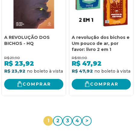
A REVOLUÇÃO DOS
A revolução dos bichos e
BICHOS - HQ
Um pouco de ar, por
favor: livro 2 em 1
R$
29,90
R$
59,90
R$
23,92
R$
47,92
R$ 23,92
R$ 47,92
COMPRAR
COMPRAR
1
2
3
4
>