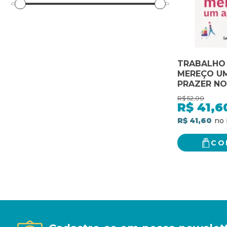
TRABALHO
MEREÇO U
PRAZER N
COMO COM
R$
52,00
AO TRABA
R$
41,6
R$ 41,60
CO