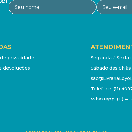
ter
DAS
ATENDIMEN
a de privacidade
Segunda à Sexta d
e devoluções
Sábado das 8h às 
sac@LivrariaLoyol
Telefone:
(11) 409
Whastapp:
(11) 4