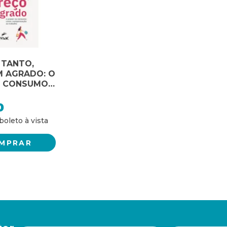
 TANTO,
M AGRADO: O
O CONSUMO
PENSAÇÃO
LHO
0
MPRAR