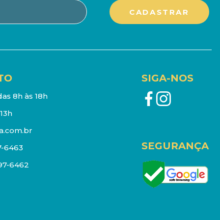
TO
SIGA-NOS
as 8h às 18h
13h
a.com.br
SEGURANÇA
7-6463
097-6462