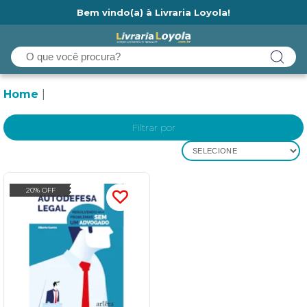
Bem vindo(a) à Livraria Loyola!
Ainda não tem cadastro na Livraria Loyola?
Home
Filtrar por
SELECIONE
20% OFF