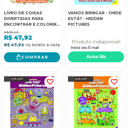
LIVRO DE COISAS
VAMOS BRINCAR - ONDE
DIVERTIDAS PARA
ESTÁ? - HIDDEN
ENCONTRAR E COLORIR -
PICTURES
LIVRO 1: E MUITOS
R$
59,90
OUTROS PASSATEMPOS
R$
47,92
Produto Indisponível
R$ 47,92
COMPRAR
20% OFF
20% OFF