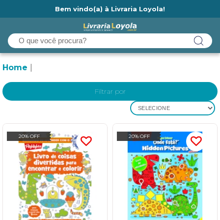
Bem vindo(a) à Livraria Loyola!
Ainda não tem cadastro na Livraria Loyola?
Home
Filtrar por
SELECIONE
20% OFF
20% OFF