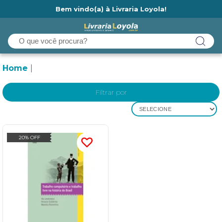
Bem vindo(a) à Livraria Loyola!
Ainda não tem cadastro na Livraria Loyola?
Home
Filtrar por
SELECIONE
20% OFF