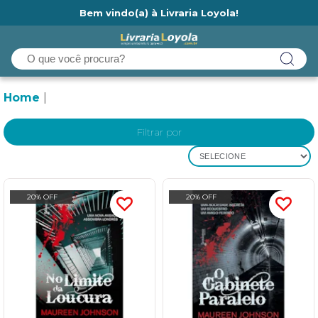
Bem vindo(a) à Livraria Loyola!
Ainda não tem cadastro na Livraria Loyola?
Home
Filtrar por
SELECIONE
20% OFF
20% OFF