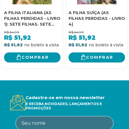
A FILHA ITALIANA (AS
A FILHA SUÍÇA (AS
FILHAS PERDIDAS - LIVRO
FILHAS PERDIDAS - LIVRO
1): SETE FILHAS. SETE
4)
SEGREDOS. SETE
R$
64,90
R$
64,90
AMORES.
R$
51,92
R$
51,92
R$ 51,92
R$ 51,92
COMPRAR
COMPRAR
Cadastre-se em nossa newsletter
E RECEBA NOVIDADES, LANÇAMENTOS E
PROMOÇÕES