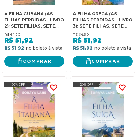
A FILHA CUBANA (AS
A FILHA GREGA (AS
FILHAS PERDIDAS - LIVRO
FILHAS PERDIDAS - LIVRO
2): SETE FILHAS. SETE
3): SETE FILHAS. SETE
SEGREDOS. SETE
SEGREDOS. SETE
R$
64,90
R$
64,90
AMORES.
AMORES.
R$
51,92
R$
51,92
R$ 51,92
R$ 51,92
COMPRAR
COMPRAR
20% OFF
20% OFF