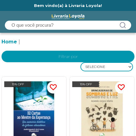
Bem vindo(a) à Livraria Loyola!
Ainda não tem cadastro na Livraria Loyola?
Home
Filtrar por
SELECIONE
15% OFF
15% OFF