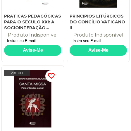
PRÁTICAS PEDAGÓGICAS
PRINCÍPIOS LITÚRGICOS
PARA O SÉCULO XXI: A
DO CONCÍLIO VATICANO
SOCIOINTERAÇÃO
II
DIGITAL E O HUMANISMO
Produto Indisponível
Produto Indisponível
ÉTICO
20% OFF