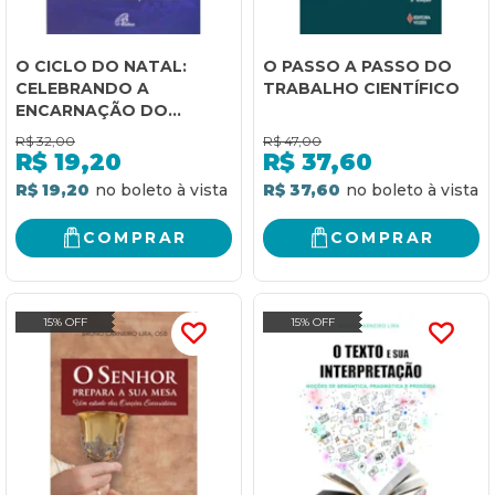
O CICLO DO NATAL:
O PASSO A PASSO DO
CELEBRANDO A
TRABALHO CIENTÍFICO
ENCARNAÇÃO DO
SENHOR
R$
32,00
R$
47,00
R$
19,20
R$
37,60
R$ 19,20
R$ 37,60
COMPRAR
COMPRAR
15% OFF
15% OFF