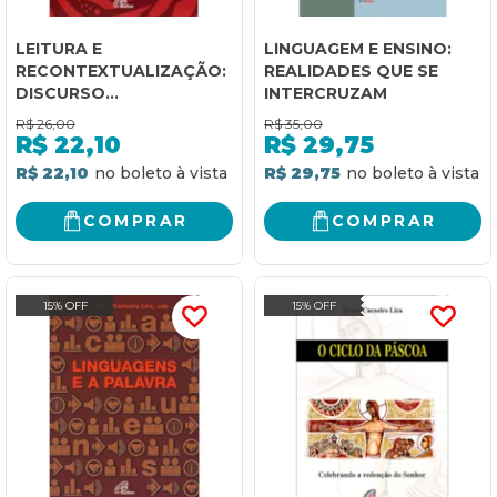
LEITURA E
LINGUAGEM E ENSINO:
RECONTEXTUALIZAÇÃO:
REALIDADES QUE SE
DISCURSO
INTERCRUZAM
MULTICULTURAL (O)
R$
26,00
R$
35,00
R$
22,10
R$
29,75
R$ 22,10
R$ 29,75
COMPRAR
COMPRAR
15% OFF
15% OFF