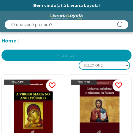
Bem vindo(a) à Livraria Loyola!
Ainda não tem cadastro na Livraria Loyola?
Home
Filtrar por
SELECIONE
15% OFF
15% OFF