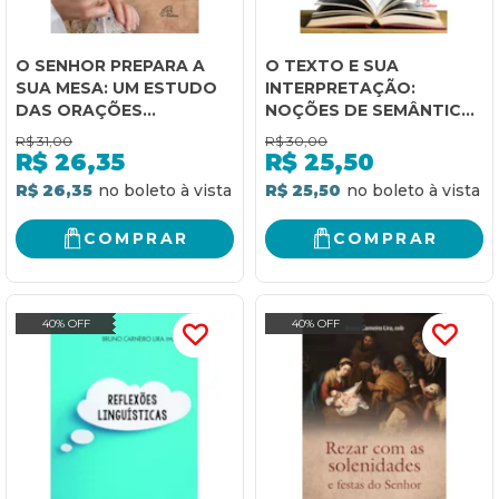
O SENHOR PREPARA A
O TEXTO E SUA
SUA MESA: UM ESTUDO
INTERPRETAÇÃO:
DAS ORAÇÕES
NOÇÕES DE SEMÂNTICA,
EUCARÍSTICAS
PRAGMÁTICA E
R$
31,00
R$
30,00
PROSÓDIA
R$
26,35
R$
25,50
R$ 26,35
R$ 25,50
COMPRAR
COMPRAR
40% OFF
40% OFF