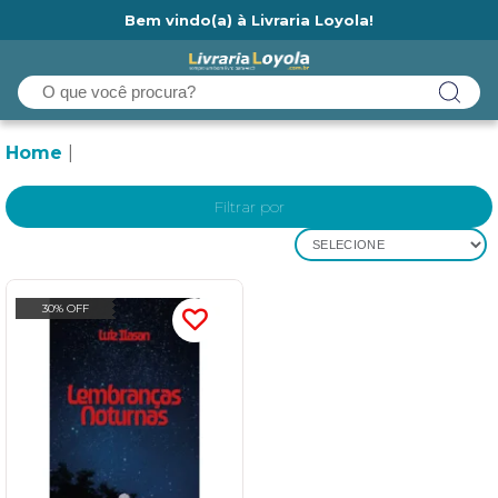
Bem vindo(a) à Livraria Loyola!
Ainda não tem cadastro na Livraria Loyola?
Home
Filtrar por
SELECIONE
30% OFF