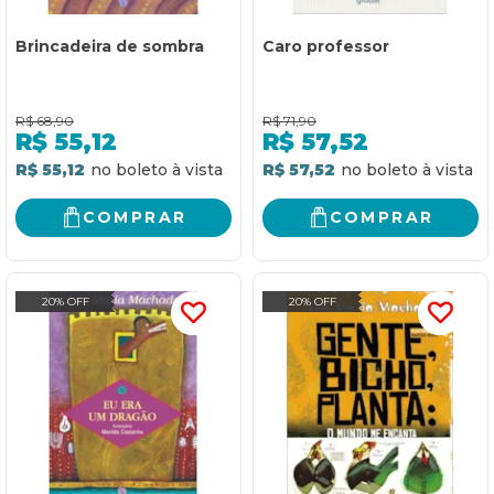
Brincadeira de sombra
Caro professor
R$
68,90
R$
71,90
R$
55,12
R$
57,52
R$ 55,12
R$ 57,52
COMPRAR
COMPRAR
20% OFF
20% OFF