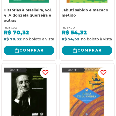
Histórias à brasileira, vol.
Jabuti sabido e macaco
4: A donzela guerreira e
metido
outras
R$
87,90
R$
67,90
R$
70,32
R$
54,32
R$ 70,32
R$ 54,32
COMPRAR
COMPRAR
20% OFF
20% OFF