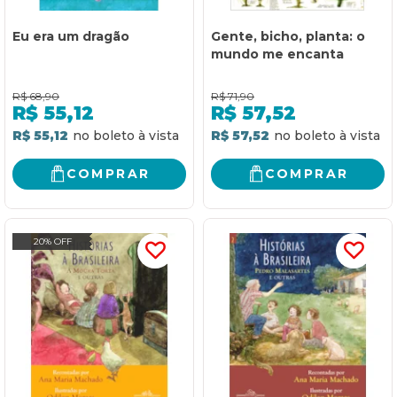
Eu era um dragão
Gente, bicho, planta: o
mundo me encanta
R$
68,90
R$
71,90
R$
55,12
R$
57,52
R$ 55,12
R$ 57,52
COMPRAR
COMPRAR
20% OFF