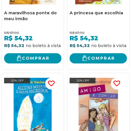
A maravilhosa ponte do
A princesa que escolhia
meu irmão
R$
67,90
R$
67,90
R$
54,32
R$
54,32
R$ 54,32
R$ 54,32
COMPRAR
COMPRAR
20% OFF
20% OFF