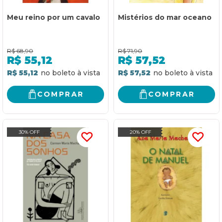
Meu reino por um cavalo
Mistérios do mar oceano
R$
68,90
R$
71,90
R$
55,12
R$
57,52
R$ 55,12
R$ 57,52
COMPRAR
COMPRAR
30% OFF
20% OFF