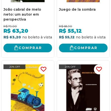
João cabral de melo
Juego de la sombra
neto: um autor em
perspectiva
R$
79,00
R$
68,90
R$
63,20
R$
55,12
R$ 63,20
R$ 55,12
COMPRAR
COMPRAR
20% OFF
20% OFF