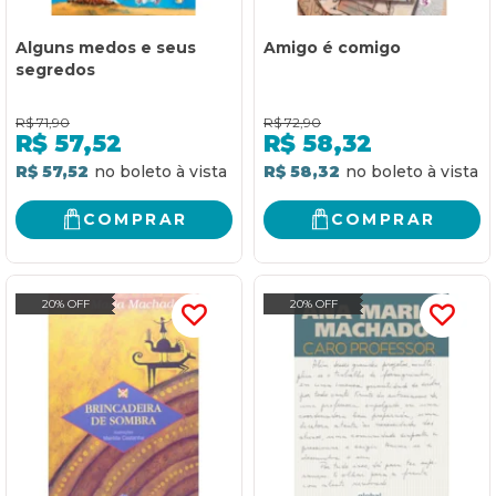
Alguns medos e seus
Amigo é comigo
segredos
R$
71,90
R$
72,90
R$
57,52
R$
58,32
R$ 57,52
R$ 58,32
COMPRAR
COMPRAR
20% OFF
20% OFF