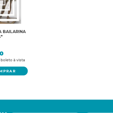
A BAILARINA
S"
0
MPRAR