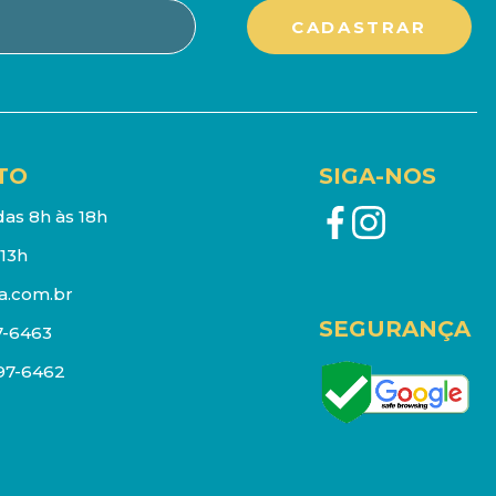
TO
SIGA-NOS
as 8h às 18h
13h
a.com.br
SEGURANÇA
7-6463
097-6462