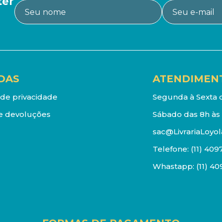
ter
DAS
ATENDIMEN
a de privacidade
Segunda à Sexta d
e devoluções
Sábado das 8h às 
sac@LivrariaLoyol
Telefone:
(11) 409
Whastapp:
(11) 4