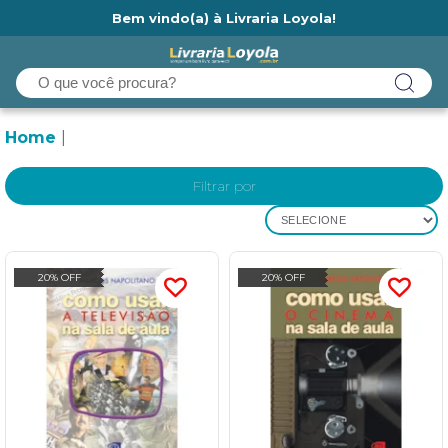
Bem vindo(a) à Livraria Loyola!
Ainda não tem cadastro na Livraria Loyola?
Home
Filtrar por
SELECIONE
20% OFF
20% OFF