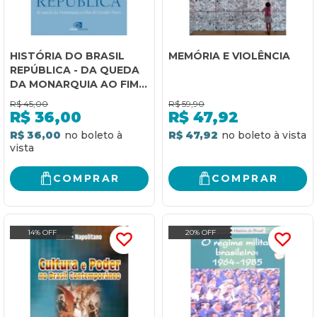
HISTÓRIA DO BRASIL
MEMÓRIA E VIOLÊNCIA
REPÚBLICA - DA QUEDA
DA MONARQUIA AO FIM
DO ESTADO NOVO
R$
45,00
R$
59,90
R$
36,00
R$
47,92
R$ 36,00
R$ 47,92
COMPRAR
COMPRAR
14% OFF
20% OFF