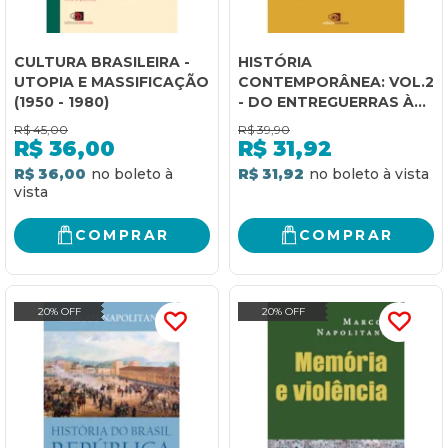
CULTURA BRASILEIRA -
HISTÓRIA
UTOPIA E MASSIFICAÇÃO
CONTEMPORÂNEA: VOL.2
(1950 - 1980)
- DO ENTREGUERRAS À
NOVA ORDEM MUNDIAL
R$
45,00
R$
39,90
R$
36,00
R$
31,92
R$ 36,00
R$ 31,92
COMPRAR
COMPRAR
20% OFF
20% OFF