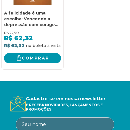
A felicidade é uma
escolha: Vencendo a
depressão com coragem
e determinação
R$
77,90
R$
62,32
R$ 62,32
COMPRAR
Cadastre-se em nossa newsletter
E RECEBA NOVIDADES, LANÇAMENTOS E
PROMOÇÕES