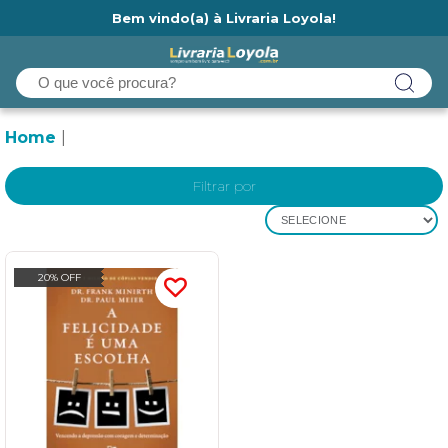
Bem vindo(a) à Livraria Loyola!
Ainda não tem cadastro na Livraria Loyola?
Home
Filtrar por
SELECIONE
20% OFF