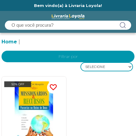
Bem vindo(a) à Livraria Loyola!
Ainda não tem cadastro na Livraria Loyola?
Home
Filtrar por
SELECIONE
50% OFF