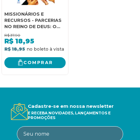
MISSIONÁRIOS E
RECURSOS - PARCERIAS
NO REINO DE DEUS: O
DESAFIO DE ENCONTRAR
R$
37,90
RECURSOS PARA O
R$
18,95
TRABALHO
R$ 18,95
MISSIONÁRIO.
COMPRAR
Cadastre-se em nossa newsletter
E RECEBA NOVIDADES, LANÇAMENTOS E
PROMOÇÕES