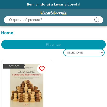
Bem vindo(a) à Livraria Loyola!
Ainda não tem cadastro na Livraria Loyola?
Home
Filtrar por
SELECIONE
20% OFF