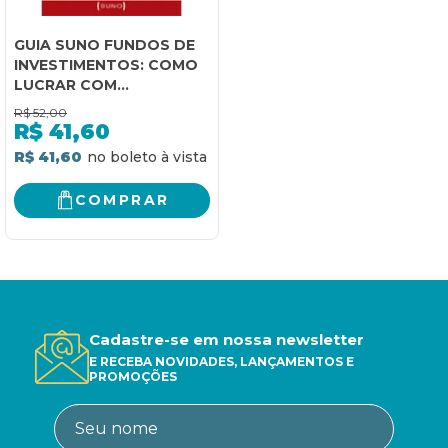
GUIA SUNO FUNDOS DE
INVESTIMENTOS: COMO
LUCRAR COM
ESTRATEGISTAS
R$
52,00
PROFISSIONAIS DO
R$
41,60
MERCADO FINANCEIRO
R$ 41,60
COMPRAR
Cadastre-se em nossa newsletter
E RECEBA NOVIDADES, LANÇAMENTOS E
PROMOÇÕES