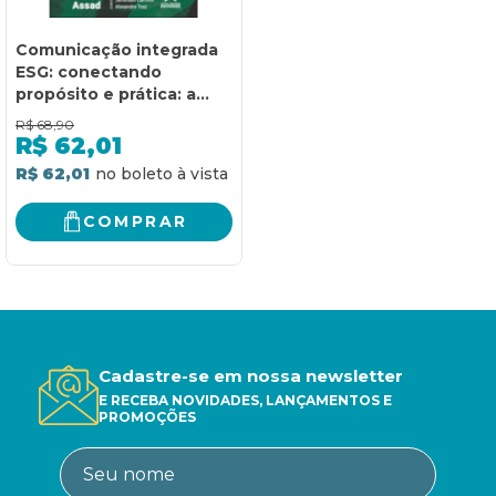
Comunicação integrada
ESG: conectando
propósito e prática: a
arte da comunicação
R$
68,90
como pilar do ESG
R$
62,01
R$ 62,01
COMPRAR
Cadastre-se em nossa newsletter
E RECEBA NOVIDADES, LANÇAMENTOS E
PROMOÇÕES