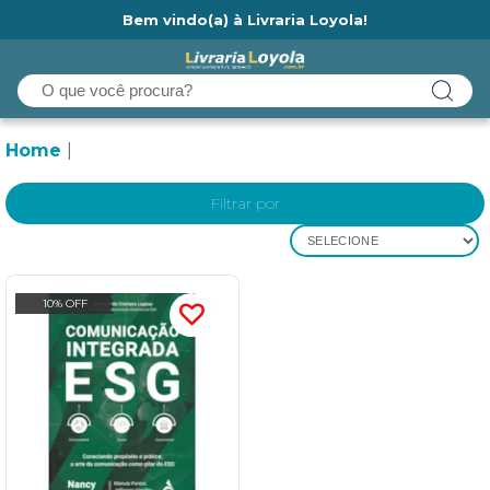
Bem vindo(a) à Livraria Loyola!
Ainda não tem cadastro na Livraria Loyola?
Home
Filtrar por
SELECIONE
10% OFF