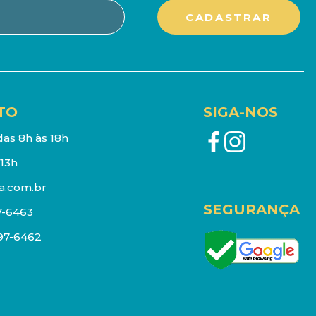
TO
SIGA-NOS
as 8h às 18h
13h
a.com.br
SEGURANÇA
7-6463
097-6462