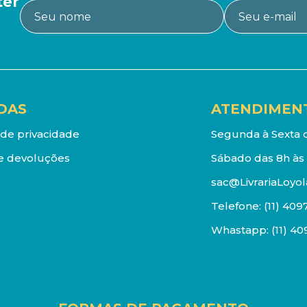
ter
DAS
ATENDIMEN
a de privacidade
Segunda à Sexta d
e devoluções
Sábado das 8h às 
sac@LivrariaLoyol
Telefone:
(11) 409
Whastapp:
(11) 4