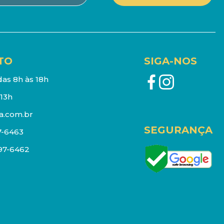
TO
SIGA-NOS
as 8h às 18h
13h
a.com.br
SEGURANÇA
7-6463
097-6462