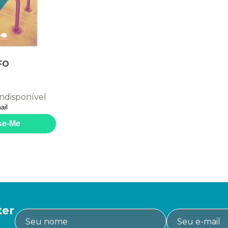
FO
ndisponível
ter