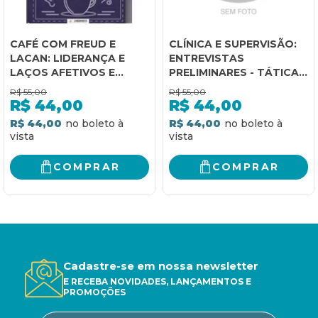
CAFÉ COM FREUD E
CLÍNICA E SUPERVISÃO:
LACAN: LIDERANÇA E
ENTREVISTAS
LAÇOS AFETIVOS E
PRELIMINARES - TÁTICAS
POLÍTICOS NO
E ESTRATÉGIAS
R$
55,00
R$
55,00
COTIDIANO E NO
R$
44,00
R$
44,00
MERCADO DE TRABALHO
R$ 44,00
R$ 44,00
- VOL 1
COMPRAR
COMPRAR
Cadastre-se em nossa newsletter
E RECEBA NOVIDADES, LANÇAMENTOS E
PROMOÇÕES