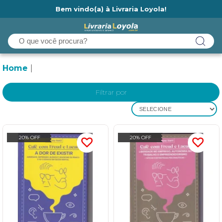
Bem vindo(a) à Livraria Loyola!
Ainda não tem cadastro na Livraria Loyola?
Home
Filtrar por
SELECIONE
20% OFF
20% OFF