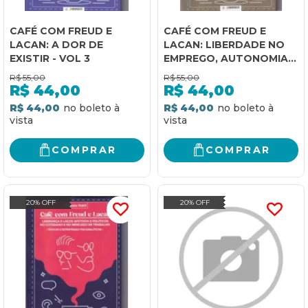
CAFÉ COM FREUD E
CAFÉ COM FREUD E
LACAN: A DOR DE
LACAN: LIBERDADE NO
EXISTIR - VOL 3
EMPREGO, AUTONOMIA
NO TRABALHO E
R$
55,00
R$
55,00
EMPREENDEDORISMO -
R$
44,00
R$
44,00
VOL 2
R$ 44,00
R$ 44,00
COMPRAR
COMPRAR
20% OFF
20% OFF