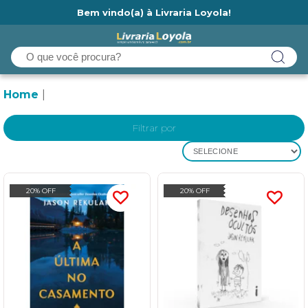
Bem vindo(a) à Livraria Loyola!
Ainda não tem cadastro na Livraria Loyola?
Home
Filtrar por
SELECIONE
20% OFF
20% OFF