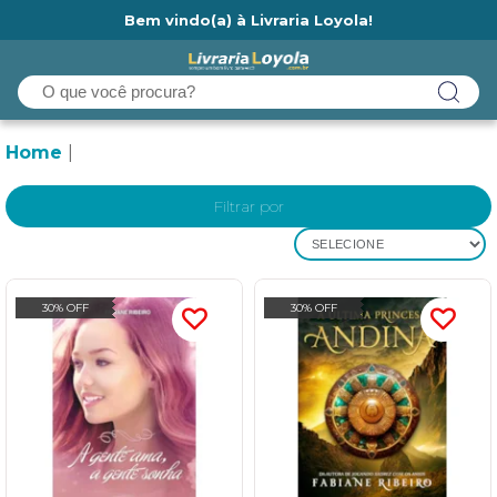
Bem vindo(a) à Livraria Loyola!
Ainda não tem cadastro na Livraria Loyola?
Home
Filtrar por
SELECIONE
30% OFF
30% OFF