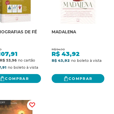
BIOGRAFIAS DE FÉ
MADALENA
90
R$
54,90
107,91
R$
43,92
R$ 53,96
R$ 43,92
7,91
COMPRAR
COMPRAR
 OFF