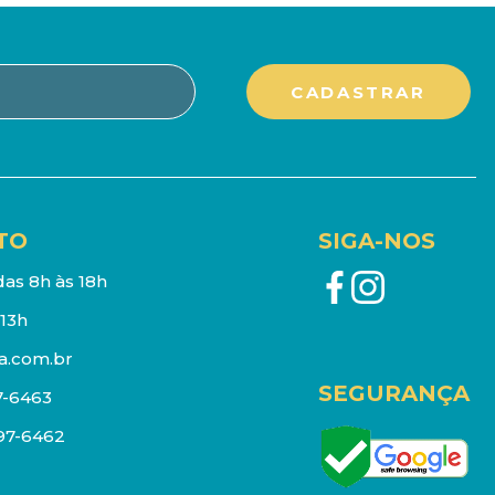
TO
SIGA-NOS
as 8h às 18h
13h
a.com.br
SEGURANÇA
7-6463
097-6462