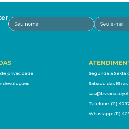
ter
DAS
ATENDIMEN
a de privacidade
Segunda à Sexta d
e devoluções
Sábado das 8h às 
sac@LivrariaLoyol
Telefone:
(11) 409
Whastapp:
(11) 4