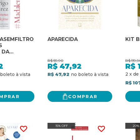
ASEMFILTRO
APARECIDA
KIT 
S
 DA
DE JESUS
R$
59,90
R$
119,
2
R$
47,92
R$
2
x
de
R$ 47,92
R$ 10
MPRAR
COMPRAR
15% OFF
20%