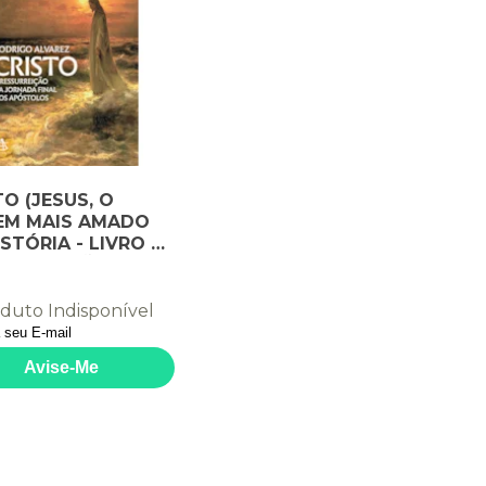
TO (JESUS, O
M MAIS AMADO
STÓRIA - LIVRO 2):
SSURREIÇÃO E A
ADA FINAL DOS
STOLOS
duto Indisponível