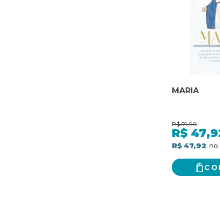
MARIA
R$
59,90
R$
47,9
R$ 47,92
CO