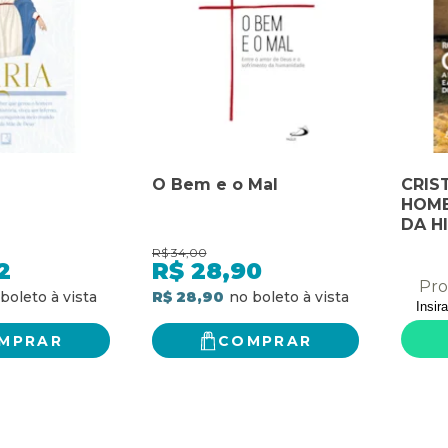
O Bem e o Mal
CRIS
HOME
DA HI
A RE
R$
34,00
JORN
2
R$
28,90
APÓ
Pro
R$ 28,90
MPRAR
COMPRAR