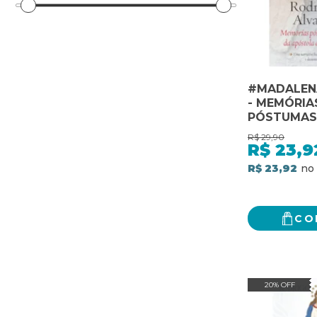
#MADALEN
- MEMÓRIA
PÓSTUMAS
APÓSTOLA 
R$
29,90
R$
23,9
R$ 23,92
CO
20% OFF