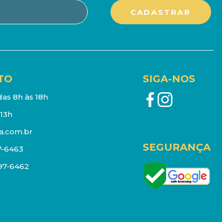
TO
SIGA-NOS
as 8h às 18h
13h
a.com.br
SEGURANÇA
7-6463
097-6462