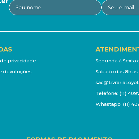
ter
DAS
ATENDIMEN
a de privacidade
Segunda à Sexta d
e devoluções
Sábado das 8h às 
sac@LivrariaLoyol
Telefone:
(11) 409
Whastapp:
(11) 4