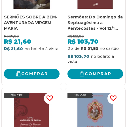
SERMÕES SOBRE A BEM-
Sermões: Do Domingo da
AVENTURADA VIRGEM
Septuagésima a
MARIA
Pentecostes - Vol 12/1
(Luxo)
R$
27,00
R$
122,00
R$
21,60
R$
103,70
2
x
de
R$ 51,85
R$ 21,60
R$ 103,70
COMPRAR
COMPRAR
15% OFF
15% OFF