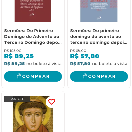
Sermões: Do Primeiro
Sermões: Do primeiro
Domingo do Advento ao
domingo do avento ao
Terceiro Domingo depois
terceiro domingo depois
da Oitava da Epifania -
da oitava da epifania (
R$
105,00
R$
68,00
Vol. 12/3 (Luxo)
Vol.3)
R$
89,25
R$
57,80
R$ 89,25
R$ 57,80
COMPRAR
COMPRAR
20% OFF