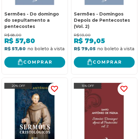
Sermões - Do domingo
Sermões - Domingos
do sepultamento a
Depois de Pentecostes
pentecostes
(Vol. 2)
R$
68,00
R$
93,00
R$
57,80
R$
79,05
R$ 57,80
R$ 79,05
COMPRAR
COMPRAR
20% OFF
15% OFF