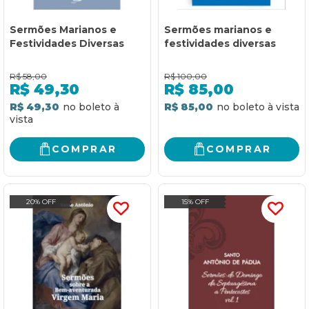
Sermões Marianos e
Sermões marianos e
Festividades Diversas
festividades diversas
R$
58,00
R$
100,00
R$
49,30
R$
85,00
R$ 49,30
R$ 85,00
COMPRAR
COMPRAR
20% OFF
15% OFF