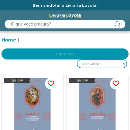
Bem vindo(a) à Livraria Loyola!
Ainda não tem cadastro na Livraria Loyola?
Home
Filtrar por
SELECIONE
15% OFF
15% OFF