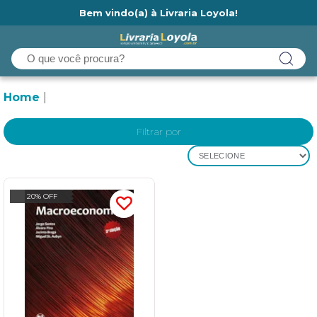
Bem vindo(a) à Livraria Loyola!
Ainda não tem cadastro na Livraria Loyola?
Home
Filtrar por
SELECIONE
20% OFF