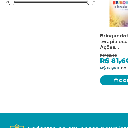
Brinquedot
terapia ocu
Ações
interdiscip
R$
102,00
R$
81,6
R$ 81,60
CO