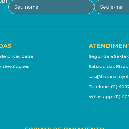
ter
DAS
ATENDIMEN
a de privacidade
Segunda à Sexta d
e devoluções
Sábado das 8h às 
sac@LivrariaLoyol
Telefone:
(11) 409
Whastapp:
(11) 4