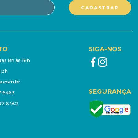
TO
SIGA-NOS
as 8h às 18h
13h
a.com.br
SEGURANÇA
7-6463
097-6462