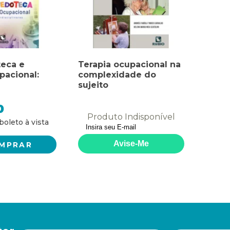
eca e
Terapia ocupacional na
pacional:
complexidade do
sujeito
linares
0
Produto Indisponível
MPRAR